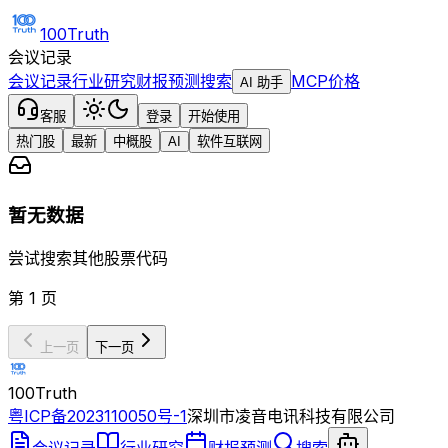
100Truth
会议记录
会议记录
行业研究
财报预测
搜索
MCP
价格
AI 助手
客服
登录
开始使用
热门股
最新
中概股
AI
软件互联网
暂无数据
尝试搜索其他股票代码
第
1
页
上一页
下一页
100Truth
粤ICP备2023110050号-1
深圳市凌音电讯科技有限公司