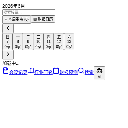
2026
年
6
月
⭐ 本周重点 (
0
)
📅 财报日历
日
一
二
三
四
五
六
7
8
9
10
11
12
13
0
家
0
家
0
家
0
家
0
家
0
家
0
家
加载中...
会议记录
行业研究
财报预测
搜索
AI